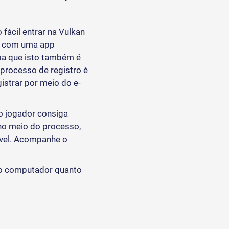
fácil entrar na Vulkan
le com uma app
iba que isto também é
 processo de registro é
istrar por meio do e-
 o jogador consiga
 no meio do processo,
ível. Acompanhe o
 no computador quanto