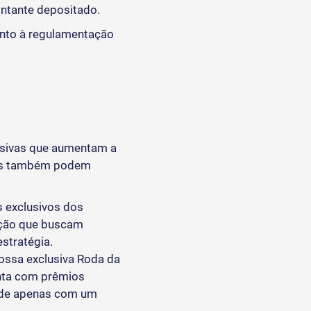
ontante depositado.
tento à regulamentação
usivas que aumentam a
ios também podem
s exclusivos dos
ração que buscam
stratégia.
 nossa exclusiva Roda da
onta com prêmios
rande apenas com um