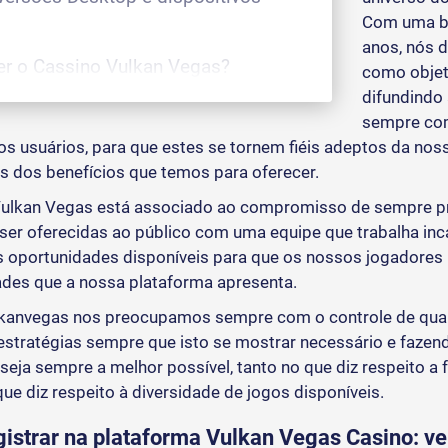
Com uma b
anos, nós 
er o Cassino Vulkan Vegas?
como objeti
difundindo
s disponíveis na plataforma
sempre com
s usuários, para que estes se tornem fiéis adeptos da nos
a e torneios disponíveis
s dos benefícios que temos para oferecer.
o Vulkan Casino
ulkan Vegas está associado ao compromisso de sempre pr
er oferecidas ao público com uma equipe que trabalha in
 oportunidades disponíveis para que os nossos jogadore
esmo o nosso app exclusivo
ades que a nossa plataforma apresenta.
lkanvegas nos preocupamos sempre com o controle de qua
estratégias sempre que isto se mostrar necessário e fazen
 seja sempre a melhor possível, tanto no que diz respeito a
ue diz respeito à diversidade de jogos disponíveis.
istrar na plataforma Vulkan Vegas Casino: v