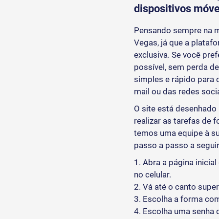
dispositivos móv
Pensando sempre na mel
Vegas, já que a plata
exclusiva. Se você pre
possível, sem perda de
simples e rápido para 
mail ou das redes soci
O site está desenhado 
realizar as tarefas de
temos uma equipe à su
passo a passo a seguir
Abra a página inicia
no celular.
Vá até o canto superi
Escolha a forma como
Escolha uma senha 